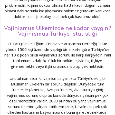
problemidir. Kişinin doktor olması hatta kadın doğum uzmanı
olması dahi sorunla karşılaşmasını önlemez (Nitekim karı koca
doktor olan, jinekolog olan pek çok hastamız oldu).
Vajinismus Ülkemizde ne kadar yaygın?
Vajinismus Türkiye İstatistiği
CETAD (Cinsel Eğitim Tedavi ve Araştırma Derneği) 2006
yılında 1500 kişi üzerinde yaptığı bir ankete göre Türkiye’de
her 10 kişiden birisi vajinismus sorunu ile karşı karşıyadır. Yani
toplumumuzdaki %10’luk bir bölüm eşiyle hiç ilişkiye
girememekte veya ilişki sırasında ıstırap çekmektedir.
Unutulmamalıdır ki, vajinismus yalnızca Türkiye’deki gibi
Müslüman ülkelerin bir sorunu değildir. Dünyadaki tüm
ülkelerde (Amerika, Avrupa ülkeleri, Avusturalya gibi)
vajinismus sorunu olup bu konuda dünyada çalışan pek çok
özel merkezler vardır. 2003 yılından bu yana vajinismus
sorunu üzerine çalışan kliniklerimizde, tarafımıza pek çok
ülkeden hastaların başvurması da buna işaret etmektedir.