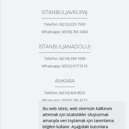
İSTANBUL(AVRUPA)
Telefon: 0(212) 225 1500
Whatsapp: 0(530) 763 3400
İSTANBUL(ANADOLU)
Telefon: 0(216) 369 1500
Whatsapp: 0(552) 677 5515
ANKARA
Telefon: 0(312) 426 8525
Whatsapp: 0(505) 740 4215
Bu web sitesi, web sitemizin kalitesini
artırmak için istatistikler oluşturmak
İZMİR
amacıyla veri toplamak için tanımlama
bilgileri kullanır. Aşağıdaki butonlara
Telefon: 0(232) 422 4372