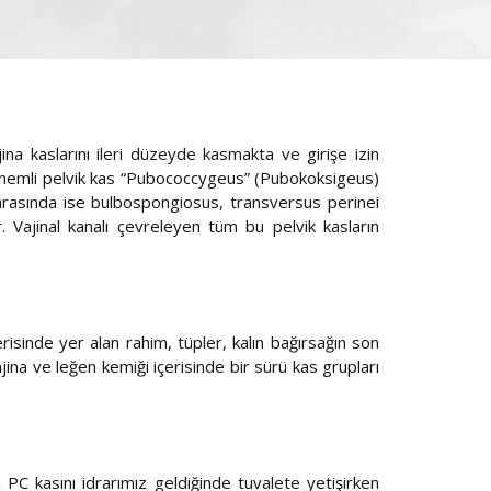
jina kaslarını ileri düzeyde kasmakta ve girişe izin
 önemli pelvik kas “Pubococcygeus” (Pubokoksigeus)
ar arasında ise bulbospongiosus, transversus perinei
r. Vajinal kanalı çevreleyen tüm bu pelvik kasların
risinde yer alan rahim, tüpler, kalın bağırsağın son
jina ve leğen kemiği içerisinde bir sürü kas grupları
 PC kasını idrarımız geldiğinde tuvalete yetişirken