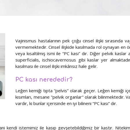
Vajinismus hastalarının pek çoğu cinsel ilişki sırasında va
vermemektedir. Cinsel ilişkide kasılmada rol oynayan en
veya kısaltılmış ismi ile “PC kası” dır. Diğer pelvik kasl
superficialis, ischiocavernosus gibi kaslar yer almaktadı
kasılması ile cinsel ilişki imkânsız hale gelir.
PC kası nerededir?
Leğen kemiği tıpta “pelvis” olarak geçer. Leğen kemiği içe
kısımları, mesane "pelvik organlar" olarak bilinmektedir. Va
vardır, ki bunlar içerisinde en iyi bilineni “PC kası” dır.
i kendi istemimiz ile kasıp gevşetebildiğimiz bir kastır. Nitekim