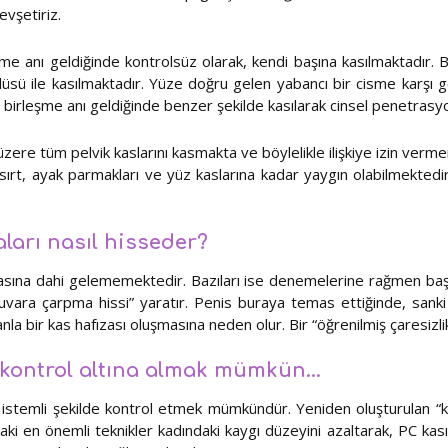
evşetiriz.
şme anı geldiğinde kontrolsüz olarak, kendi başına kasılmaktadır. 
sü ile kasılmaktadır. Yüze doğru gelen yabancı bir cisme karşı g
ı birleşme anı geldiğinde benzer şekilde kasılarak cinsel penetras
zere tüm pelvik kaslarını kasmakta ve böylelikle ilişkiye izin verm
e, sırt, ayak parmakları ve yüz kaslarına kadar yaygın olabilmektedi
ları nasıl hisseder?
tasına dahi gelememektedir. Bazıları ise denemelerine rağmen başa
“duvara çarpma hissi” yaratır. Penis buraya temas ettiğinde, sanki 
manla bir kas hafızası oluşmasına neden olur. Bir “öğrenilmiş çaresi
ı kontrol altına almak mümkün…
ı istemli şekilde kontrol etmek mümkündür. Yeniden oluşturulan “kas 
aki en önemli teknikler kadındaki kaygı düzeyini azaltarak, PC kası