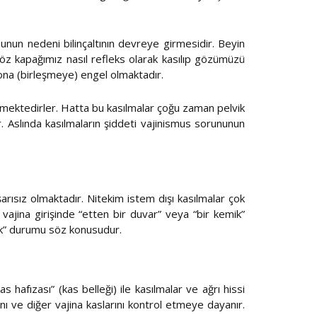
Bunun nedeni bilinçaltının devreye girmesidir. Beyin
öz kapağımız nasıl refleks olarak kasılıp gözümüzü
yona (birleşmeye) engel olmaktadır.
emektedirler. Hatta bu kasılmalar çoğu zaman pelvik
r. Aslında kasılmaların şiddeti vajinismus sorununun
rısız olmaktadır. Nitekim istem dışı kasılmalar çok
vajina girişinde “etten bir duvar” veya “bir kemik”
zlik” durumu söz konusudur.
hafızası” (kas belleği) ile kasılmalar ve ağrı hissi
nı ve diğer vajina kaslarını kontrol etmeye dayanır.