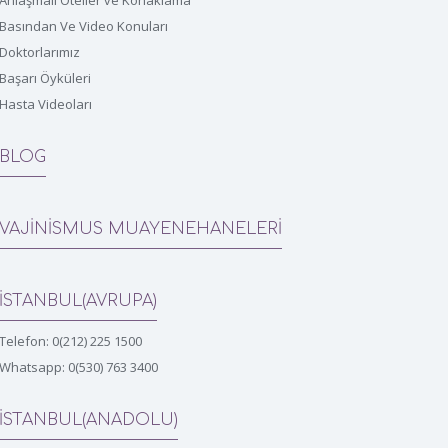
Anlaşmalı Oteller ve Konaklama
Basından Ve Video Konuları
Doktorlarımız
Başarı Öyküleri
Hasta Videoları
BLOG
VAJİNİSMUS MUAYENEHANELERİ
İSTANBUL(AVRUPA)
Telefon: 0(212) 225 1500
Whatsapp: 0(530) 763 3400
İSTANBUL(ANADOLU)