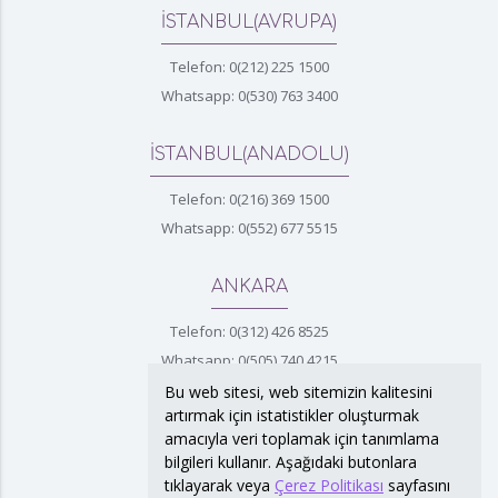
İSTANBUL(AVRUPA)
Telefon: 0(212) 225 1500
Whatsapp: 0(530) 763 3400
İSTANBUL(ANADOLU)
Telefon: 0(216) 369 1500
Whatsapp: 0(552) 677 5515
ANKARA
Telefon: 0(312) 426 8525
Whatsapp: 0(505) 740 4215
Bu web sitesi, web sitemizin kalitesini
artırmak için istatistikler oluşturmak
İZMİR
amacıyla veri toplamak için tanımlama
bilgileri kullanır. Aşağıdaki butonlara
Telefon: 0(232) 422 4372
tıklayarak veya
Çerez Politikası
sayfasını
Whatsapp: 0(530) 763 3400