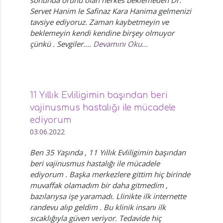
sonunda orunu olan herkes beklemeden Dr.
Servet Hanim le Safinaz Kara Hanima gelmenizi
tavsiye ediyoruz. Zaman kaybetmeyin ve
beklemeyin kendi kendine birşey olmuyor
çünkü . Sevgiler....
Devamını Oku...
11 Yıllık Evliligimin başından beri
vajinusmus hastalığı ile mücadele
ediyorum
03.06.2022
Ben 35 Yaşında , 11 Yıllık Evliligimin başından
beri vajinusmus hastalığı ile mücadele
ediyorum . Başka merkezlere gittim hiç birinde
muvaffak olamadım bir daha gitmedim ,
bazılarıysa işe yaramadı. Llinikte ilk internette
randevu alıp geldim . Bu klinik insanı ilk
sıcaklığıyla güven veriyor. Tedavide hiç