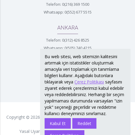
Telefon: 0(216) 369 1500
Whatsapp: 0(552) 677 5515
ANKARA
Telefon: 0(312) 426 8525
Whatsapp: 0(505) 740 4215
Bu web sitesi, web sitemizin kalitesini
artırmak için istatistikler oluşturmak
İZMİR
amacıyla veri toplamak için tanımlama
bilgileri kullanır. Aşağıdaki butonlara
Telefon: 0(232) 422 4372
tıklayarak veya
Çerez Politikası
sayfasını
Whatsapp: 0(530) 763 3400
ziyaret ederek çerezlerimizi kabul edebilir
veya reddedebilirsiniz. Herhangi bir seçim
yapılmaması durumunda varsayılan "izin
yok" seçeneği geçerlidir ve reddetme
kullanıcı deneyiminizi sınırlamaz.
Copyright
2026
Vajinismus Tedavi Merkezi Hera
. Tüm Hakları
Saklıdır.
Kabul Et
Reddet
Yasal Uyarı
Kişisel Verilerin Korunması Politikası