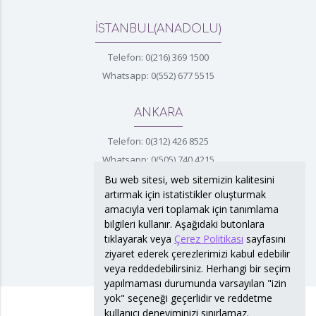
İSTANBUL(ANADOLU)
Telefon: 0(216) 369 1500
Whatsapp: 0(552) 677 5515
ANKARA
Telefon: 0(312) 426 8525
Whatsapp: 0(505) 740 4215
Bu web sitesi, web sitemizin kalitesini
artırmak için istatistikler oluşturmak
İZMİR
amacıyla veri toplamak için tanımlama
bilgileri kullanır. Aşağıdaki butonlara
Telefon: 0(232) 422 4372
tıklayarak veya
Çerez Politikası
sayfasını
Whatsapp: 0(530) 763 3400
ziyaret ederek çerezlerimizi kabul edebilir
veya reddedebilirsiniz. Herhangi bir seçim
yapılmaması durumunda varsayılan "izin
yok" seçeneği geçerlidir ve reddetme
kullanıcı deneyiminizi sınırlamaz.