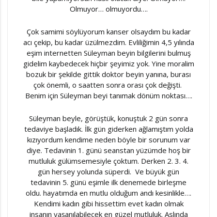
Olmuyor… olmuyordu….
Çok samimi söylüyorum kanser olsaydım bu kadar
acı çekip, bu kadar üzülmezdim. Evliliğimin 4,5 yılında
eşim internetten Süleyman beyin bilgilerini bulmuş
gidelim kaybedecek hiçbir şeyimiz yok. Yine moralim
bozuk bir şekilde gittik doktor beyin yanına, burası
çok önemli, o saatten sonra orası çok değişti.
Benim için Süleyman beyi tanımak dönüm noktası….
Süleyman beyle, görüştük, konuştuk 2 gün sonra
tedaviye başladık. İlk gün giderken ağlamıştım yolda
kızıyordum kendime neden böyle bir sorunum var
diye. Tedavinin 1. günü seanstan yüzümde hoş bir
mutluluk gülümsemesiyle çoktum. Derken 2. 3. 4.
gün hersey yolunda süperdi. Ve büyük gün
tedavinin 5. günü eşimle ilk denemede birleşme
oldu. hayatımda en mutlu olduğum andı kesinlikle….
Kendimi kadın gibi hissettim evet kadın olmak
insanın yaşanılabilecek en güzel mutluluk. Aslında