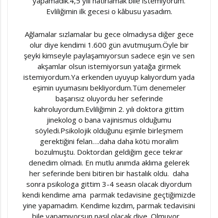
yapamadık.4,5 yılı hatırlamak bile istemiyorum.
Evliliğimin ilk gecesi o kâbusu yasadım.
Ağlamalar sızlamalar bu gece olmadıysa diğer gece
olur diye kendimi 1.600 gün avutmuşum.Öyle bir
şeyki kimseyle paylaşamıyorsun sadece eşin ve sen
akşamlar olsun istemiyorsun yatağa girmek
istemiyordum.Ya erkenden uyuyup kalıyordum yada
eşimin uyumasını bekliyordum.Tüm denemeler
başarısız oluyordu her seferinde
kahroluyordum.Evliliğimin 2. yılı doktora gittim
jinekolog o bana vajinismus olduğumu
söyledi.Psikolojik olduğunu eşimle birleşmem
gerektiğini felan….daha daha kötü moralim
bozulmuştu. Doktordan geldiğim gece tekrar
denedim olmadı. En mutlu anımda aklıma gelerek
her seferinde beni bitiren bir hastalık oldu. daha
sonra psikologa gittim 3-4 seasn olacak diyordum
kendi kendime ama parmak tedavisine geçtiğimizde
yine yapamadım. Kendime kızdım, parmak tedavisini
bile yapamıyorsun nasıl olacak diye. Olmuyor….